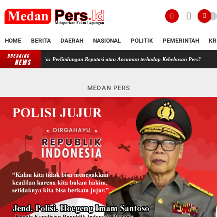
HOME
BERITA
DAERAH
NASIONAL
POLITIK
PEMERINTAH
KR
BREAKING
t Media: Perlindungan Reputasi atau Ancaman terhadap Kebebasan Pers?
Bayi di Balik 
NEWS
MEDAN PERS