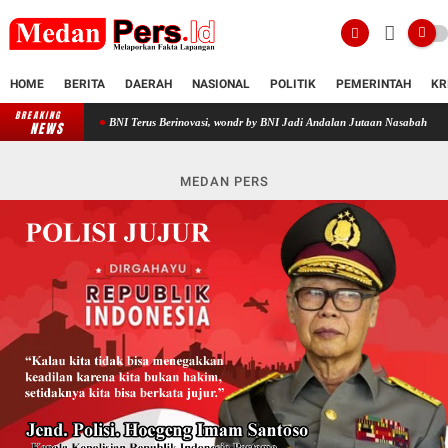
HOME
BERITA
DAERAH
NASIONAL
POLITIK
PEMERINTAH
KR
BREAKING
BNI Terus Berinovasi, wondr by BNI Jadi Andalan Jutaan Nasabah untuk Bertr
NEWS
MEDAN PERS