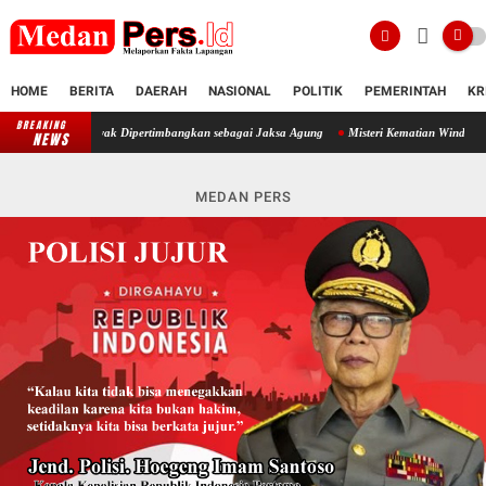
HOME
BERITA
DAERAH
NASIONAL
POLITIK
PEMERINTAH
KR
BREAKING
Laksamana Muda TNI (Purn.) Dr. Nazali Lempo Dinilai Layak Dipertimb
NEWS
MEDAN PERS