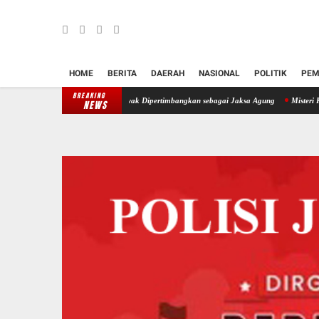
HOME
BERITA
DAERAH
NASIONAL
POLITIK
PEM
BREAKING
li Lempo Dinilai Layak Dipertimbangkan sebagai Jaksa Agung
Misteri Kematian Winda 
NEWS