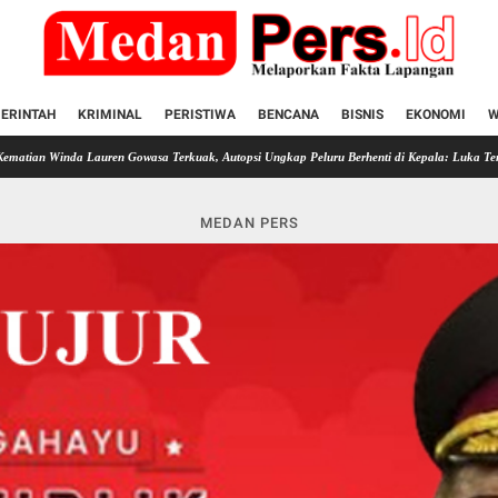
ERINTAH
KRIMINAL
PERISTIWA
BENCANA
BISNIS
EKONOMI
W
Lauren Gowasa Terkuak, Autopsi Ungkap Peluru Berhenti di Kepala: Luka Tembak Tempel Jad
MEDAN PERS