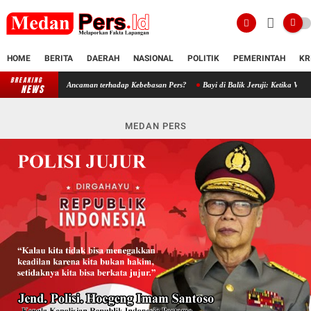
HOME
BERITA
DAERAH
NASIONAL
POLITIK
PEMERINTAH
KR
BREAKING
putasi atau Ancaman terhadap Kebebasan Pers?
Bayi di Balik Jeruji: Ketika Vonis Ibu 
NEWS
MEDAN PERS