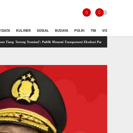
ISATA
KULINER
SOSIAL
BUDAYA
POLRI
TNI
VIDIO
ominal': Publik Menanti Transparansi Eksekusi Putusan Kasasi
GONCANGAN DI MENARA B