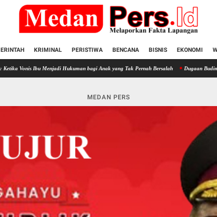
ERINTAH
KRIMINAL
PERISTIWA
BENCANA
BISNIS
EKONOMI
W
bu Menjadi Hukuman bagi Anak yang Tak Pernah Bersalah
Dugaan Budiman Tiang 'Sorong N
MEDAN PERS