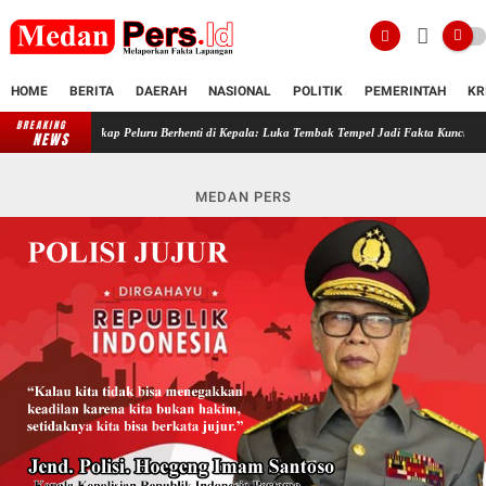
HOME
BERITA
DAERAH
NASIONAL
POLITIK
PEMERINTAH
KR
BREAKING
Misteri Kematian Winda Lauren Gowasa Terkuak, Autopsi Ungkap Peluru Be
NEWS
MEDAN PERS