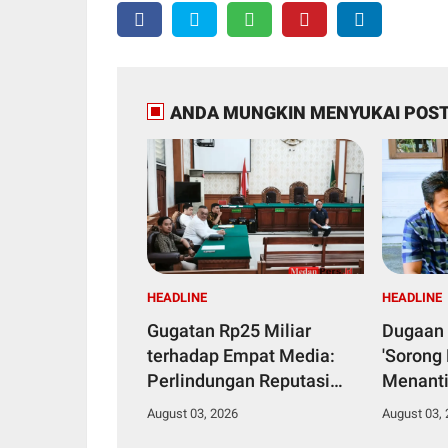
ANDA MUNGKIN MENYUKAI POST
HEADLINE
HEADLINE
Gugatan Rp25 Miliar
Dugaan 
terhadap Empat Media:
'Sorong 
Perlindungan Reputasi
Menanti
atau Ancaman terhadap
Eksekus
August 03, 2026
August 03,
Kebebasan Pers?