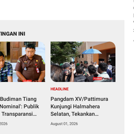
INGAN INI
HEADLINE
Budiman Tiang
Pangdam XV/Pattimura
Nominal': Publik
Kunjungi Halmahera
 Transparansi
Selatan, Tekankan
i Putusan Kasasi
Profesionalisme Prajurit
 2026
August 01, 2026
dan Dukung Program