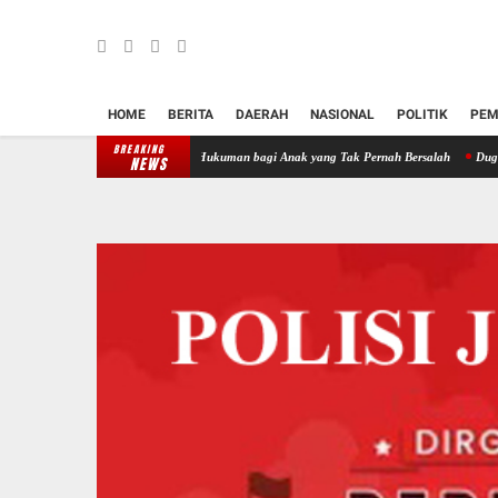
HOME
BERITA
DAERAH
NASIONAL
POLITIK
PEM
BREAKING
tika Vonis Ibu Menjadi Hukuman bagi Anak yang Tak Pernah Bersalah
Dugaan Budiman Tian
NEWS