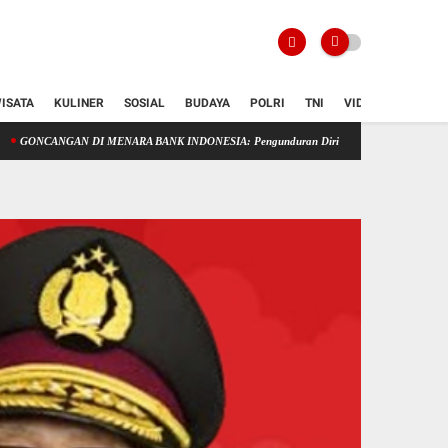
ISATA
KULINER
SOSIAL
BUDAYA
POLRI
TNI
VIDIO
DI MENARA BANK INDONESIA: Pengunduran Diri Perry Warjiyo Uji Kepercayaan Pasar dan