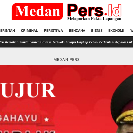
ERINTAH
KRIMINAL
PERISTIWA
BENCANA
BISNIS
EKONOMI
W
inda Lauren Gowasa Terkuak, Autopsi Ungkap Peluru Berhenti di Kepala: Luka Tembak Tempe
MEDAN PERS