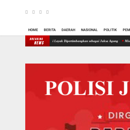
HOME
BERITA
DAERAH
NASIONAL
POLITIK
PEM
BREAKING
 Nazali Lempo Dinilai Layak Dipertimbangkan sebagai Jaksa Agung
Misteri Kematian W
NEWS