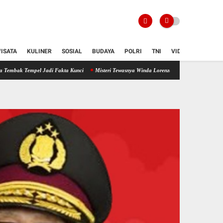
ISATA
KULINER
SOSIAL
BUDAYA
POLRI
TNI
VIDIO
l Jadi Fakta Kunci
Misteri Tewasnya Winda Lorenza: Antara Temuan Forensik, Curahan H