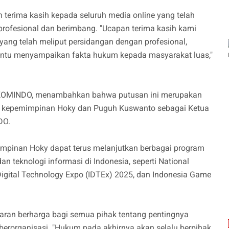
erima kasih kepada seluruh media online yang telah
profesional dan berimbang. "Ucapan terima kasih kami
yang telah meliput persidangan dengan profesional,
mbantu menyampaikan fakta hukum kepada masyarakat luas,"
PKOMINDO, menambahkan bahwa putusan ini merupakan
gi kepemimpinan Hoky dan Puguh Kuswanto sebagai Ketua
DO.
impinan Hoky dapat terus melanjutkan berbagai program
n teknologi informasi di Indonesia, seperti National
Digital Technology Expo (IDTEx) 2025, dan Indonesia Game
jaran berharga bagi semua pihak tentang pentingnya
m berorganisasi. "Hukum pada akhirnya akan selalu berpihak