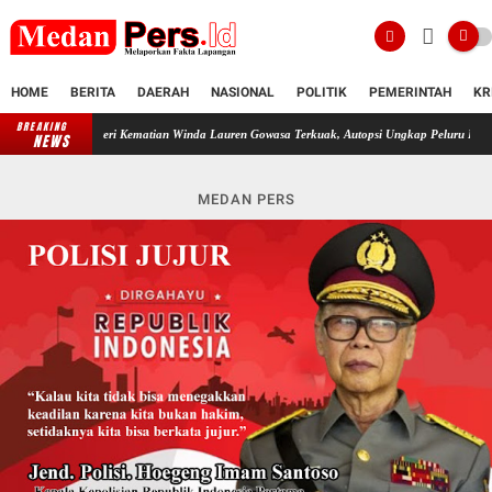
HOME
BERITA
DAERAH
NASIONAL
POLITIK
PEMERINTAH
KR
BREAKING
Misteri Kematian Winda Lauren Gowasa Terkuak, Autopsi Ungkap Peluru Berhenti di 
NEWS
MEDAN PERS