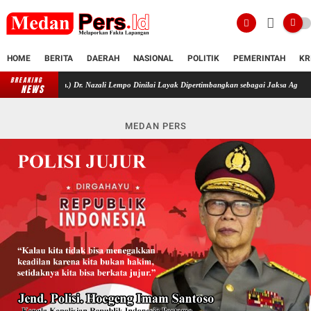
HOME
BERITA
DAERAH
NASIONAL
POLITIK
PEMERINTAH
KR
BREAKING
I (Purn.) Dr. Nazali Lempo Dinilai Layak Dipertimbangkan sebagai Jaksa Agung
Miste
NEWS
MEDAN PERS