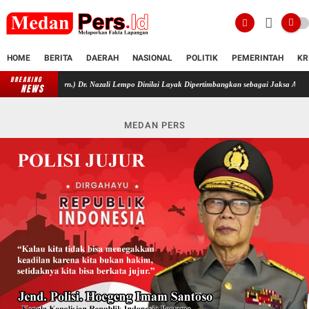
HOME
BERITA
DAERAH
NASIONAL
POLITIK
PEMERINTAH
KR
BREAKING
TNI (Purn.) Dr. Nazali Lempo Dinilai Layak Dipertimbangkan sebagai Jaksa Agung
Mis
NEWS
MEDAN PERS