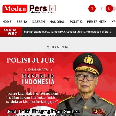
HOME
BERITA
DAERAH
NASIONAL
POLITIK
PEMERINTAH
KR
BREAKING
BNI Terus Berinovasi, wondr by BNI Jadi Andalan Jutaan Nasabah untuk Bertr
NEWS
MEDAN PERS